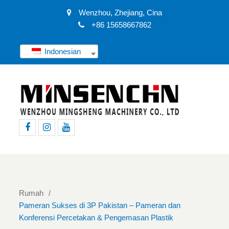
Wenzhou, Zhejiang, Cina
+86 15658667862
Indonesian
Facebook
Instagram
Youtube
Rumah
Pameran Sukses di 3P Pakistan – Pameran dan
Konferensi Percetakan & Pengemasan Plastik