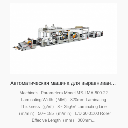
Автоматическая машина для выравнивания и ламинирования, формовочная машина, машина для резки пленки
Machine’s Parameters Model MS-LMA-900-22
Laminating Width（MM） 820mm Laminating
Thickness（g/㎡） 8～25g/㎡ Laminating Line
（m/min） 50～185（m/min） L/D 30:01:00 Roller
Effecive Length（mm） 900mm...