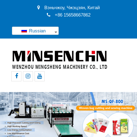
Вэньчжоу, Чжэцзян, Китай
+86 15658667862
Russian
Фейсбук
Инстаграм
YouTube